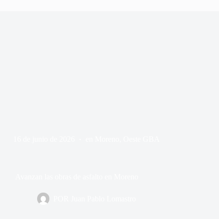
16 de junio de 2026
en
Moreno
,
Oeste GBA
Avanzan las obras de asfalto en Moreno
POR
Juan Pablo Lomastro