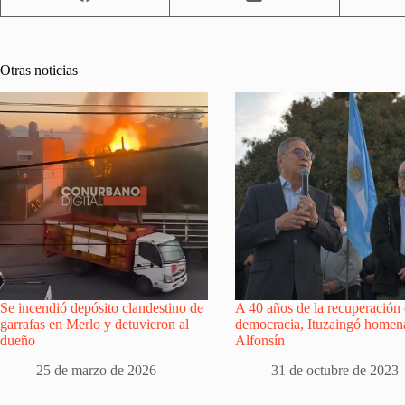
Otras noticias
Se incendió depósito clandestino de
A 40 años de la recuperación 
garrafas en Merlo y detuvieron al
democracia, Ituzaingó homen
dueño
Alfonsín
25 de marzo de 2026
31 de octubre de 2023