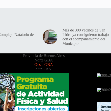
Más de 300 vecinos de San
Complejo Natatorio de
Isidro ya consiguieron trabajo
con el acompañamiento del
Municipio
Provincia de Buenos Aires
Norte GBA
Oeste GBA
Sur GBA