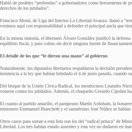
Habló de posibles “prebendas” a gobernadores como herramienta de pres
derechos de los jubilados”.
Francisco Monti, de Liga del Interior-La Libertad Avanza- llamó a “t
venimos aquí con responsabilidad a defender el principal ancla que tiene
En la misma sintonía, el libertario Álvaro González justificó la defensa
equilibrio fiscal, y para colmo sin decir ninguna fuente de financiami
El detalle de los que “le dieron una mano” al gobierno
Naturalmente, los diputados libertarios respaldaron la decisión preside
insistencia a la ley que habían brindado el 4 de junio pasado, cuando s
Del bloque de la Unión Cívica Radical, los mendocinos Lisandro Nieri y
votaron contra los jubilados. Además, el chaqueño Gerardo Cipolini hab
El cuanto al partido amarillo, el pampeano Martín Ardohain, la bonaere
misionero Emmanuel Bianchetti y el santafesino José Núñez se habían au
Otros casos para sumar a esta lista son los del “radical peluca” de M
Libertad. Los tres habían estado ausentes y esta vez no dudaron en marc