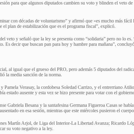
ión para que algunos diputados cambien su voto y blinden el veto de Mi
erminar con décadas de voluntarismo” y afirmó que «es mucho más fácil
 el plan de estabilización que es el programa fiscal”, explicó.
 del veto y señaló que la ley se presenta como “solidaria” pero no lo es
ento. Es decir que buscan pan para hoy y hambre para mañana”, concluyó
ncial, al igual que el grueso del PRO, pero además 5 diputados del radi
alió la media sanción de la norma.
 Pamela Verasay, la cordobesa Soledad Carrizo, y el entrerriano Atilio 
ía estado ausente y esta vez se hizo presente para votar con el gobiern
nse Gabriela Besana y la santafesina Germana Figueroa Casas se habían a
sentado en esa sesión, mientras que este miércoles pusieron el cuerpo 
isiones Martín Arjol, de Liga del Interior-La Libertad Avanza; Ricardo
ar su voto negativo a la ley.