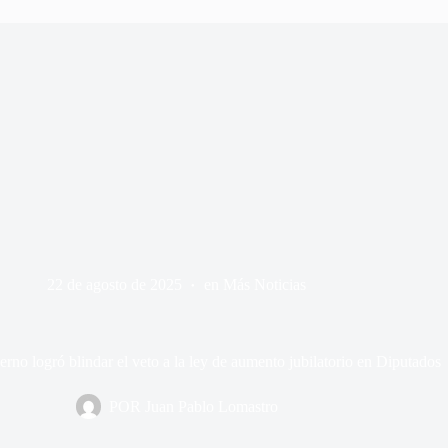
22 de agosto de 2025
en
Más Noticias
ierno logró blindar el veto a la ley de aumento jubilatorio en Diputados
POR
Juan Pablo Lomastro