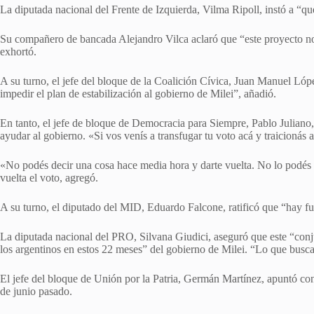
La diputada nacional del Frente de Izquierda, Vilma Ripoll, instó a “que
Su compañero de bancada Alejandro Vilca aclaró que “este proyecto no es
exhortó.
A su turno, el jefe del bloque de la Coalición Cívica, Juan Manuel Lóp
impedir el plan de estabilización al gobierno de Milei”, añadió.
En tanto, el jefe de bloque de Democracia para Siempre, Pablo Juliano, 
ayudar al gobierno. «Si vos venís a transfugar tu voto acá y traicionás 
«No podés decir una cosa hace media hora y darte vuelta. No lo podés 
vuelta el voto, agregó.
A su turno, el diputado del MID, Eduardo Falcone, ratificó que “hay fuen
La diputada nacional del PRO, Silvana Giudici, aseguró que este “conjun
los argentinos en estos 22 meses” del gobierno de Milei. “Lo que buscan
El jefe del bloque de Unión por la Patria, Germán Martínez, apuntó con
de junio pasado.