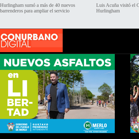
Hurlingham sumó a más de 40 nuevos
Luis Acuña visitó el 
barrenderos para ampliar el servicio
Hurlingham