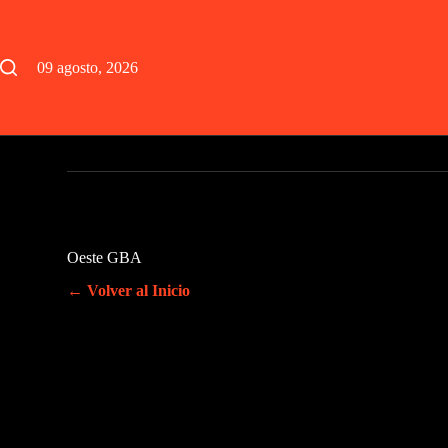
Saltar
al
contenido
09 agosto, 2026
Oeste GBA
← Volver al Inicio