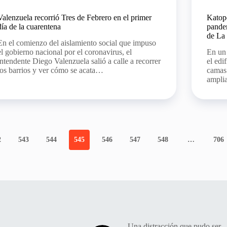
Valenzuela recorrió Tres de Febrero en el primer
Katopo
día de la cuarentena
pandem
de La
En el comienzo del aislamiento social que impuso
el gobierno nacional por el coronavirus, el
En un 
intendente Diego Valenzuela salió a calle a recorrer
el edi
los barrios y ver cómo se acata…
camas 
amplia
2
543
544
545
546
547
548
…
706
Una distracción que pudo ser