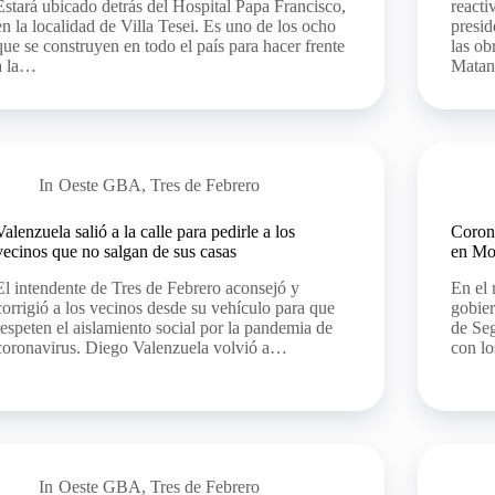
Estará ubicado detrás del Hospital Papa Francisco,
reacti
en la localidad de Villa Tesei. Es uno de los ocho
presid
que se construyen en todo el país para hacer frente
las ob
a la…
Mata
In
Oeste GBA
,
Tres de Febrero
Valenzuela salió a la calle para pedirle a los
Corona
vecinos que no salgan de sus casas
en Mo
El intendente de Tres de Febrero aconsejó y
En el 
corrigió a los vecinos desde su vehículo para que
gobier
respeten el aislamiento social por la pandemia de
de Se
coronavirus. Diego Valenzuela volvió a…
con lo
In
Oeste GBA
,
Tres de Febrero