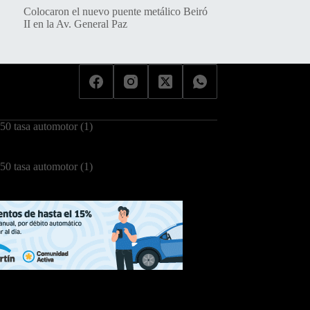
Colocaron el nuevo puente metálico Beiró
II en la Av. General Paz