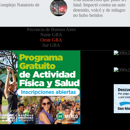
Complejo Natatorio de
fatal: Impactó contra un auto
detenido, volcó y de milagro
no hubo heridos
Provincia de Buenos Aires
Norte GBA
Oeste GBA
Sur GBA