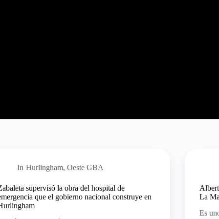
In
Hurlingham
,
Oeste GBA
Zabaleta supervisó la obra del hospital de
Albert
emergencia que el gobierno nacional construye en
La Ma
Hurlingham
Es uno