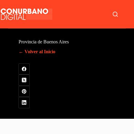
Saltar
al
contenido
Provincia de Buenos Aires
← Volver al Inicio