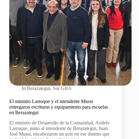
In
Berazategui
,
Sur GBA
El ministro Larroque y el intendente Mussi
entregaron escrituras y equipamiento para escuelas
en Berazategui
El ministro de Desarrollo de la Comunidad, Andrés
Larroque, junto al intendente de Berazategui, Juan
José Mussi, encabezaron un acto en ese distrito que