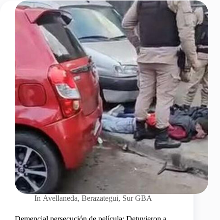
In
Avellaneda
,
Berazategui
,
Sur GBA
Demencial persecución de película: Detuvieron a