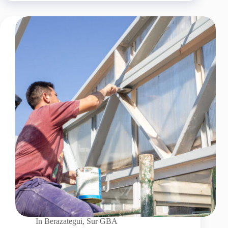
In
Berazategui
,
Sur GBA