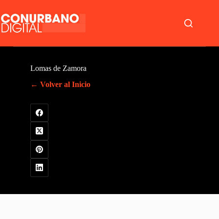
Saltar
al
contenido
Lomas de Zamora
← Volver al Inicio