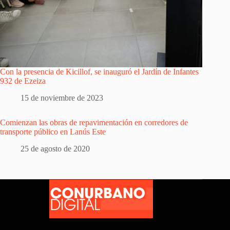
Con la presencia de Kicillof, se inauguró el Jardín de Infantes
932 de Ezeiza
15 de noviembre de 2023
Comienzan las obras de repavimentación en corredores de
transporte público en Lanús Este
25 de agosto de 2020