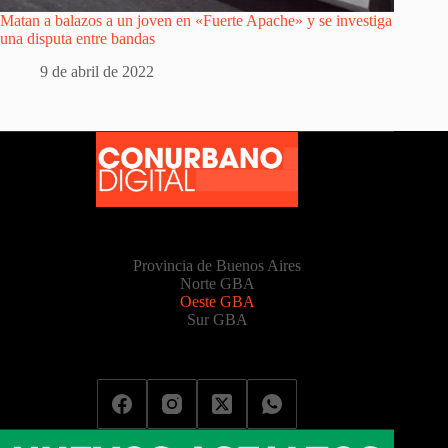
Matan a balazos a un joven en «Fuerte Apache» y se investiga
una disputa entre bandas
9 de abril de 2022
Provincia de Buenos Aires
Norte GBA
Oeste GBA
Sur GBA