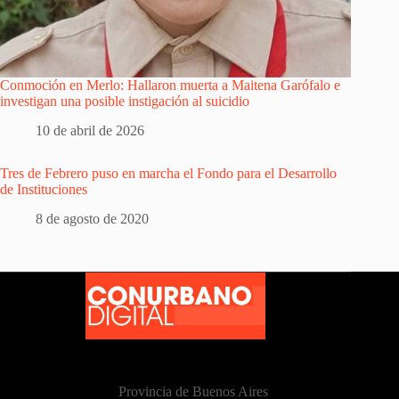
Conmoción en Merlo: Hallaron muerta a Maitena Garófalo e
investigan una posible instigación al suicidio
10 de abril de 2026
Tres de Febrero puso en marcha el Fondo para el Desarrollo
de Instituciones
8 de agosto de 2020
Provincia de Buenos Aires