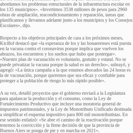
abordamos los problemas estructurales de la infraestructura escolar en
los 135 municipios». «Invertimos 3538 millones de pesos para 2960
obras de ampliación, reacondicionamiento y reparación, tareas que
planificamos y llevamos adelante junto a los municipios y los Consejos
Escolares», dijo.
Respecto a los objetivos principales de cara a los próximos meses,
Kicillof destacó que «la esperanza de los y las bonaerenses está puesta
en la vacuna contra el coronavirus porque implica que vuelven los
abrazos, los encuentros y los sueños que hubo que postergar».
«Nuestro plan de vacunación es voluntario, gratuito y estatal. No se
puede privatizar la vacuna porque la salud es un derecho», subrayó, y
agregó: «La única campaña a la que estamos abocados las 24 horas es
la de vacunación, porque queremos que sea eficaz y confiable para
proteger a la población de riesgo lo más rápido posible».
A su vez, detalló proyectos que el gobierno enviará a la Legislatura
para apalancar la producción y el consumo, como la Ley de
Fortalecimiento Productivo que incluye una moratoria general de
impuestos patrimoniales, y la Ley de Monotributo Unificado destinada
a simplificar el esquema impositivo para 800 mil monotributistas. En
ese sentido enfatizó: «Se abre el camino de la reactivación porque
tenemos la convicción y la firme decisión de que la provincia de
Buenos Aires se ponga de pie y en marcha en 2021».