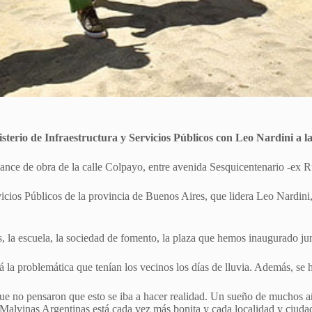
isterio de Infraestructura y Servicios Públicos con Leo Nardini a l
vance de obra de la calle Colpayo, entre avenida Sesquicentenario -ex 
ervicios Públicos de la provincia de Buenos Aires, que lidera Leo Nardin
, la escuela, la sociedad de fomento, la plaza que hemos inaugurado jun
la problemática que tenían los vecinos los días de lluvia. Además, se 
e no pensaron que esto se iba a hacer realidad. Un sueño de muchos añ
vinas Argentinas está cada vez más bonita y cada localidad y ciudad t