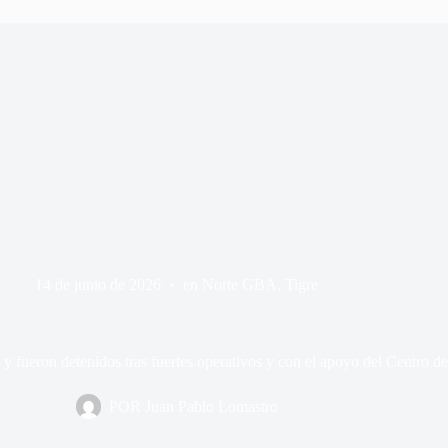
14 de junio de 2026
en
Norte GBA
,
Tigre
y fueron detenidos tras fuertes operativos y con el apoyo del Centro d
POR
Juan Pablo Lomastro