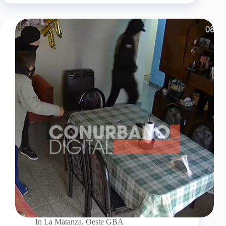
In
La Matanza
,
Oeste GBA