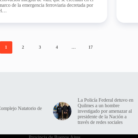
marco de la emergencia ferroviaria decretada por
el…
1
2
3
4
…
17
La Policía Federal detuvo en
Quilmes a un hombre
Complejo Natatorio de
investigado por amenazar al
presidente de la Nación a
través de redes sociales
Provincia de Buenos Aires