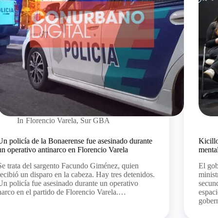
In
Florencio Varela
,
Sur GBA
Un policía de la Bonaerense fue asesinado durante
Kicill
un operativo antinarco en Florencio Varela
mental
Se trata del sargento Facundo Giménez, quien
El gob
recibió un disparo en la cabeza. Hay tres detenidos.
minist
Un policía fue asesinado durante un operativo
secun
narco en el partido de Florencio Varela.…
espac
gober