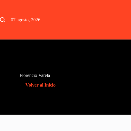
Saltar
al
contenido
07 agosto, 2026
Florencio Varela
← Volver al Inicio