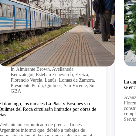
In
Almirante Brown
,
Avellaneda
,
Berazategui
,
Esteban Echeverría
,
Ezeiza
,
Florencio Varela
,
Lanús
,
Lomas de Zamora
,
La dup
Presidente Perón
,
Quilmes
,
San Vicente
,
Sur
se enc
GBA
Avanza
Floren
El domingo, los ramales La Plata y Bosques vía
constr
Quilmes del Roca circularán limitados por obras de
comple
vías
Servi
Mediante un comunicado de prensa, Trenes
Argentinos informó que, debido a trabajos de
renovación integral de vías, que se efectúan en el