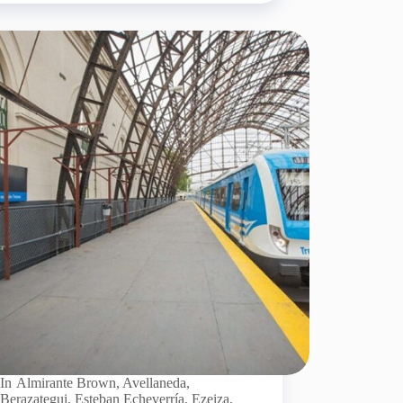
In
Almirante Brown
,
Avellaneda
,
Berazategui
,
Esteban Echeverría
,
Ezeiza
,