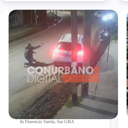
In
Florencio Varela
,
Sur GBA